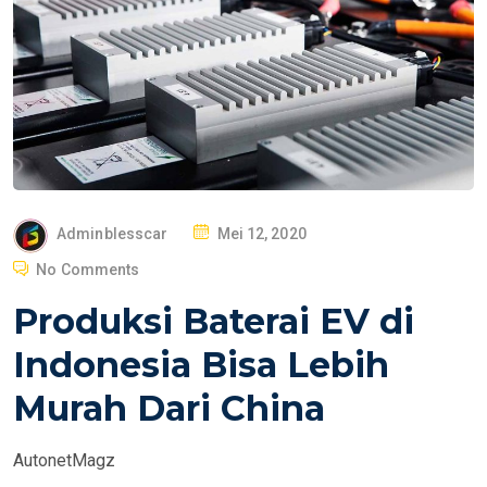
P
Adminblesscar
Mei 12, 2020
O
No Comments
S
Produksi Baterai EV di
T
E
Indonesia Bisa Lebih
D
Murah Dari China
O
N
AutonetMagz