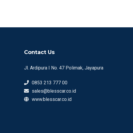
Contact Us
Jl. Ardipura I No. 47 Polimak, Jayapura
0853 213 777 00
sales@blesscar.co.id
www.blesscar.co.id