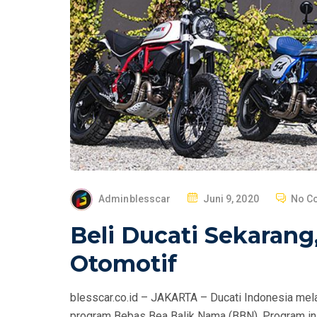
P
Adminblesscar
Juni 9, 2020
No C
O
Beli Ducati Sekarang
S
T
Otomotif
E
D
blesscar.co.id – JAKARTA – Ducati Indonesia mel
O
program Bebas Bea Balik Nama (BBN). Program ini