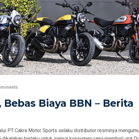
omments
, Bebas Biaya BBN – Berita
alui PT Cakra Motor Sports selaku distributor resminya mengu
 dikatakan berlaku untuk semua konsumen yang membeli unit Du