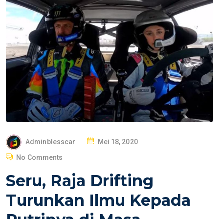
P
Adminblesscar
Mei 18, 2020
O
No Comments
S
Seru, Raja Drifting
T
E
Turunkan Ilmu Kepada
D
O