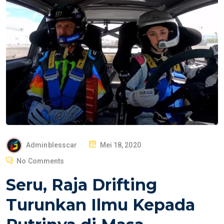
P
Adminblesscar
Mei 18, 2020
O
No Comments
S
Seru, Raja Drifting
T
E
Turunkan Ilmu Kepada
D
O