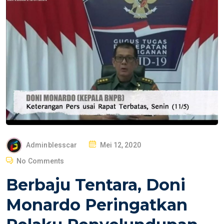
P
Adminblesscar
Mei 12, 2020
O
No Comments
S
Berbaju Tentara, Doni
T
E
Monardo Peringatkan
D
O