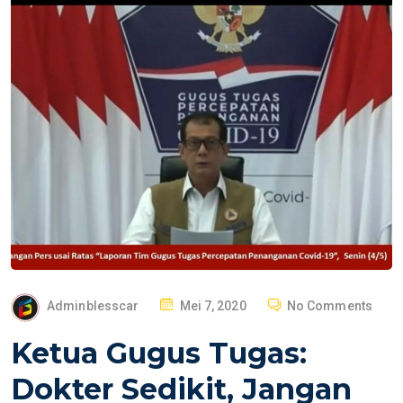
P
Adminblesscar
Mei 7, 2020
No Comments
O
Ketua Gugus Tugas:
S
T
Dokter Sedikit, Jangan
E