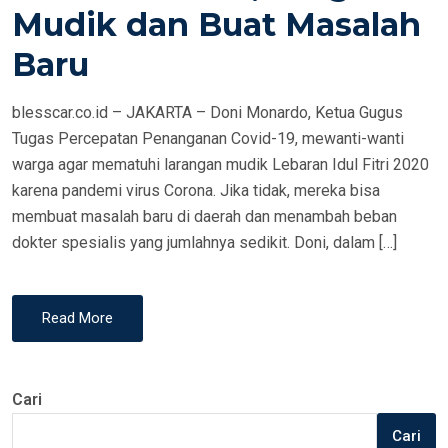
Mudik dan Buat Masalah
D
O
Baru
N
blesscar.co.id – JAKARTA – Doni Monardo, Ketua Gugus
Tugas Percepatan Penanganan Covid-19, mewanti-wanti
warga agar mematuhi larangan mudik Lebaran Idul Fitri 2020
karena pandemi virus Corona. Jika tidak, mereka bisa
membuat masalah baru di daerah dan menambah beban
dokter spesialis yang jumlahnya sedikit. Doni, dalam […]
Read More
Cari
Cari