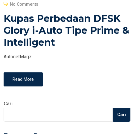
O
No Comments
S
Kupas Perbedaan DFSK
T
E
Glory i-Auto Tipe Prime &
D
Intelligent
O
N
AutonetMagz
Read More
Cari
Cari