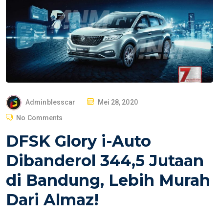
P
Adminblesscar
Mei 28, 2020
O
No Comments
S
DFSK Glory i-Auto
T
E
Dibanderol 344,5 Jutaan
D
di Bandung, Lebih Murah
O
N
Dari Almaz!