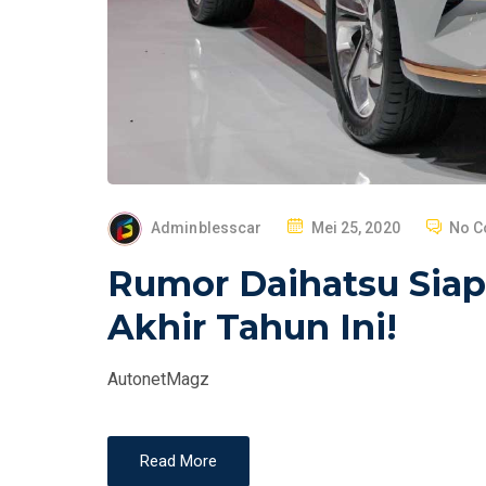
P
Adminblesscar
Mei 25, 2020
No 
O
Rumor Daihatsu Sia
S
T
Akhir Tahun Ini!
E
D
AutonetMagz
O
N
Read More