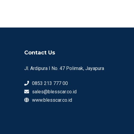
Contact Us
Jl. Ardipura I No. 47 Polimak, Jayapura
0853 213 777 00
sales@blesscar.co.id
www.blesscar.co.id