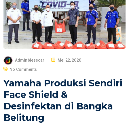
P
Adminblesscar
Mei 22, 2020
O
No Comments
S
Yamaha Produksi Sendiri
T
E
Face Shield &
D
Desinfektan di Bangka
O
N
Belitung