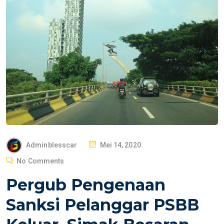
P
Adminblesscar
Mei 14, 2020
O
No Comments
S
Pergub Pengenaan
T
E
Sanksi Pelanggar PSBB
D
O