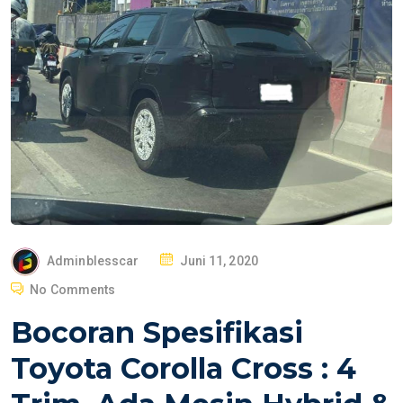
P
Adminblesscar
Juni 11, 2020
O
No Comments
S
Bocoran Spesifikasi
T
E
Toyota Corolla Cross : 4
D
O