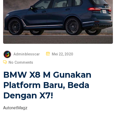
P
Adminblesscar
Mei 22, 2020
O
No Comments
S
BMW X8 M Gunakan
T
E
Platform Baru, Beda
D
Dengan X7!
O
N
AutonetMagz