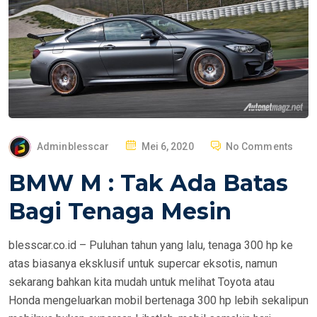
P
Adminblesscar
Mei 6, 2020
No Comments
O
BMW M : Tak Ada Batas
S
T
Bagi Tenaga Mesin
E
D
blesscar.co.id – Puluhan tahun yang lalu, tenaga 300 hp ke
O
atas biasanya eksklusif untuk supercar eksotis, namun
N
sekarang bahkan kita mudah untuk melihat Toyota atau
Honda mengeluarkan mobil bertenaga 300 hp lebih sekalipun