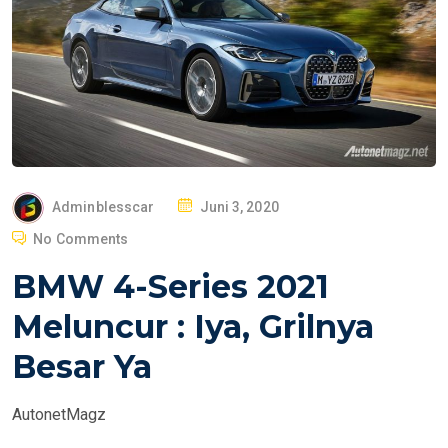
P
Adminblesscar
Juni 3, 2020
O
No Comments
S
BMW 4-Series 2021
T
E
Meluncur : Iya, Grilnya
D
Besar Ya
O
N
AutonetMagz