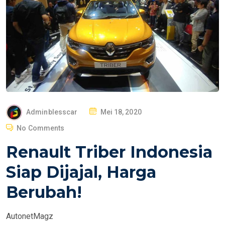
P
Adminblesscar
Mei 18, 2020
O
No Comments
S
Renault Triber Indonesia
T
E
Siap Dijajal, Harga
D
Berubah!
O
N
AutonetMagz