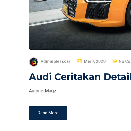
P
Adminblesscar
Mei 7, 2020
No C
O
Audi Ceritakan Deta
S
T
AutonetMagz
E
D
O
Read More
N