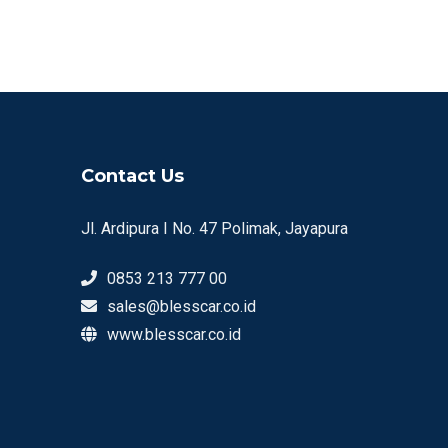
Contact Us
Jl. Ardipura I No. 47 Polimak, Jayapura
0853 213 777 00
sales@blesscar.co.id
www.blesscar.co.id