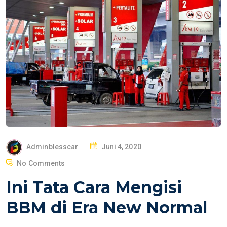
P
Adminblesscar
Juni 4, 2020
O
No Comments
S
Ini Tata Cara Mengisi
T
E
BBM di Era New Normal
D
O