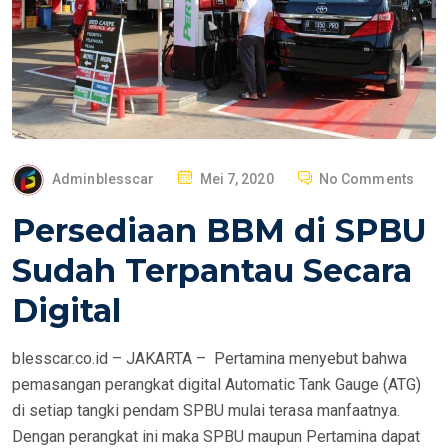
P
Adminblesscar
Mei 7, 2020
No Comments
O
Persediaan BBM di SPBU
S
T
Sudah Terpantau Secara
E
Digital
D
O
blesscar.co.id – JAKARTA – Pertamina menyebut bahwa
N
pemasangan perangkat digital Automatic Tank Gauge (ATG)
di setiap tangki pendam SPBU mulai terasa manfaatnya.
Dengan perangkat ini maka SPBU maupun Pertamina dapat