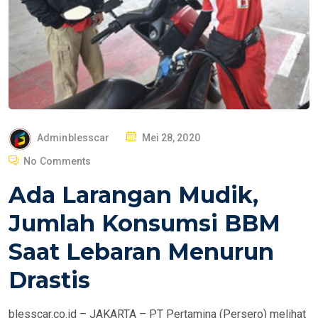
P
Adminblesscar
Mei 28, 2020
O
No Comments
S
Ada Larangan Mudik,
T
E
Jumlah Konsumsi BBM
D
Saat Lebaran Menurun
O
N
Drastis
blesscar.co.id – JAKARTA – PT Pertamina (Persero) melihat