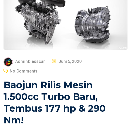
P
Adminblesscar
Juni 5, 2020
O
No Comments
S
Baojun Rilis Mesin
T
E
1.500cc Turbo Baru,
D
Tembus 177 hp & 290
O
N
Nm!