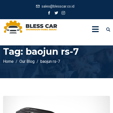
sales@blesscar.co.id
Tag:
baojun rs-7
Home
Our Blog
baojun rs-7