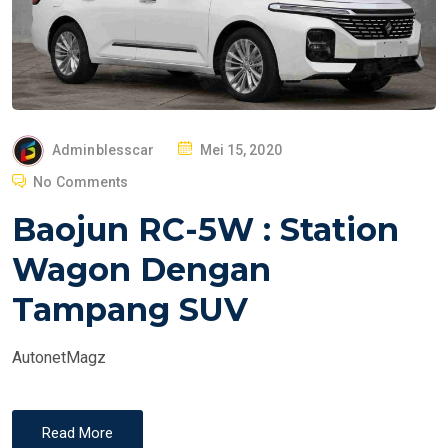
P
Adminblesscar
Mei 15, 2020
O
No Comments
S
Baojun RC-5W : Station
T
E
Wagon Dengan
D
Tampang SUV
O
N
AutonetMagz
Read More