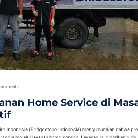
Comments
yanan Home Service di Mas
tif
ire Indonesia (Bridgestone Indonesia) mengumumkan bahwa pr
rsedia melalui layanan home service. Layanan ini diberikan oleh 