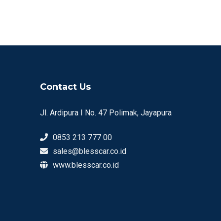
Contact Us
Jl. Ardipura I No. 47 Polimak, Jayapura
0853 213 777 00
sales@blesscar.co.id
www.blesscar.co.id