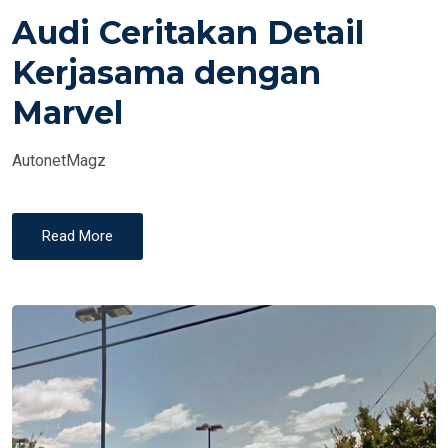
O
Audi Ceritakan Detail
S
T
Kerjasama dengan
E
Marvel
D
O
AutonetMagz
N
Read More