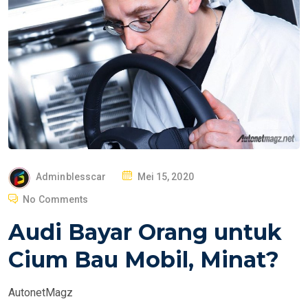
P
Adminblesscar
Mei 15, 2020
O
No Comments
S
Audi Bayar Orang untuk
T
E
Cium Bau Mobil, Minat?
D
O
AutonetMagz
N