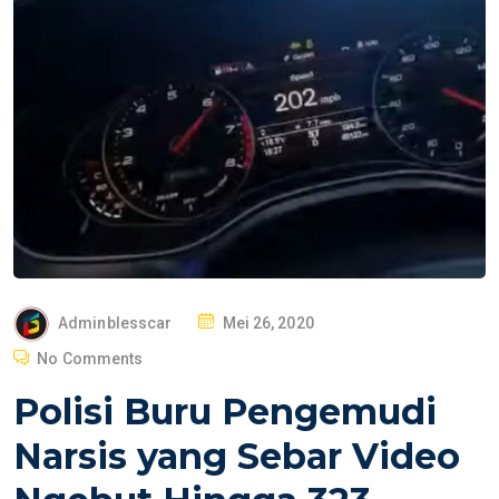
P
Adminblesscar
Mei 26, 2020
O
No Comments
S
Polisi Buru Pengemudi
T
E
Narsis yang Sebar Video
D
O