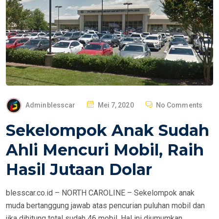
P
Adminblesscar
Mei 7, 2020
No Comments
O
Sekelompok Anak Sudah
S
T
Ahli Mencuri Mobil, Raih
E
Hasil Jutaan Dolar
D
O
blesscar.co.id – NORTH CAROLINE – Sekelompok anak
N
muda bertanggung jawab atas pencurian puluhan mobil dan
jika dihitung total sudah 46 mobil. Hal ini diumumkan