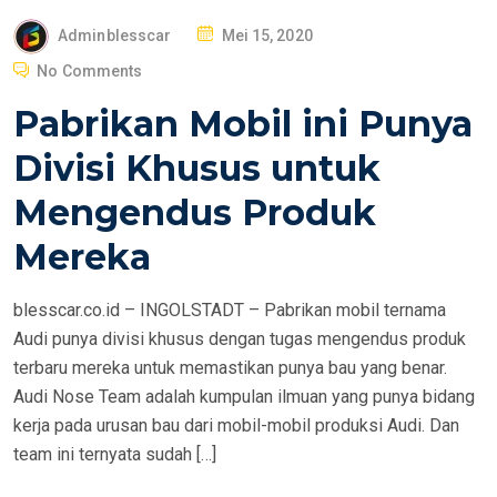
P
Adminblesscar
Mei 15, 2020
O
No Comments
S
Pabrikan Mobil ini Punya
T
E
Divisi Khusus untuk
D
Mengendus Produk
O
N
Mereka
blesscar.co.id – INGOLSTADT – Pabrikan mobil ternama
Audi punya divisi khusus dengan tugas mengendus produk
terbaru mereka untuk memastikan punya bau yang benar.
Audi Nose Team adalah kumpulan ilmuan yang punya bidang
kerja pada urusan bau dari mobil-mobil produksi Audi. Dan
team ini ternyata sudah […]