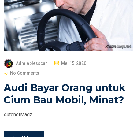
P
Adminblesscar
Mei 15, 2020
O
No Comments
S
Audi Bayar Orang untuk
T
E
Cium Bau Mobil, Minat?
D
O
AutonetMagz
N