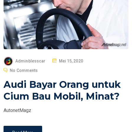
P
Adminblesscar
Mei 15, 2020
O
No Comments
S
Audi Bayar Orang untuk
T
E
Cium Bau Mobil, Minat?
D
O
AutonetMagz
N