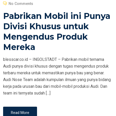
O
No Comments
S
Pabrikan Mobil ini Punya
T
E
Divisi Khusus untuk
D
Mengendus Produk
O
N
Mereka
blesscar.co.id – INGOLSTADT – Pabrikan mobil ternama
Audi punya divisi khusus dengan tugas mengendus produk
terbaru mereka untuk memastikan punya bau yang benar.
Audi Nose Team adalah kumpulan ilmuan yang punya bidang
kerja pada urusan bau dari mobil-mobil produksi Audi. Dan
team ini ternyata sudah […]
Read More