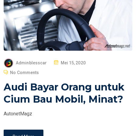
P
Adminblesscar
Mei 15, 2020
O
No Comments
S
Audi Bayar Orang untuk
T
E
Cium Bau Mobil, Minat?
D
O
AutonetMagz
N