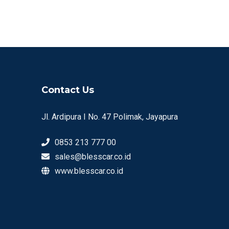
Contact Us
Jl. Ardipura I No. 47 Polimak, Jayapura
0853 213 777 00
sales@blesscar.co.id
www.blesscar.co.id