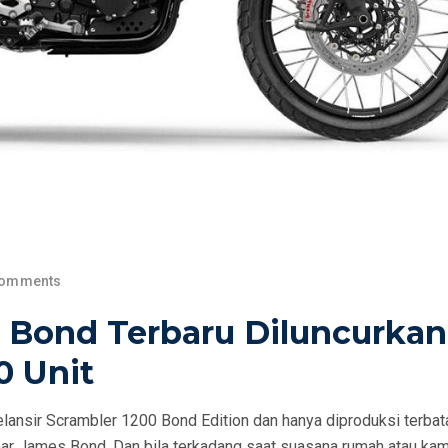
Comments
 Bond Terbaru Diluncurkan
0 Unit
lansir Scrambler 1200 Bond Edition dan hanya diproduksi terba
mar James Bond. Dan bila terkadang saat suasana rumah atau ka