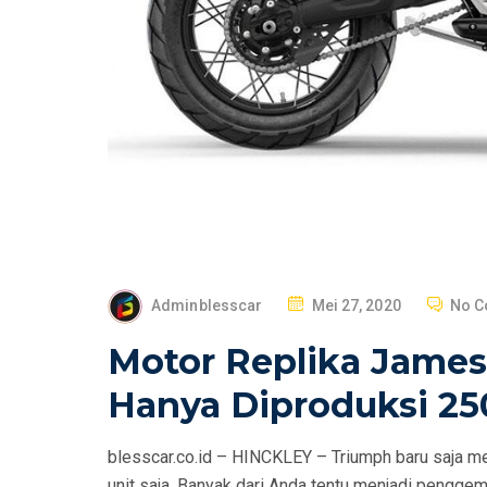
P
Adminblesscar
Mei 27, 2020
No 
O
Motor Replika James
S
T
Hanya Diproduksi 25
E
D
blesscar.co.id – HINCKLEY – Triumph baru saja me
O
unit saja. Banyak dari Anda tentu menjadi pengge