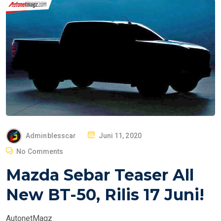
P
Adminblesscar
Juni 11, 2020
O
No Comments
S
Mazda Sebar Teaser All
T
E
New BT-50, Rilis 17 Juni!
D
O
AutonetMagz