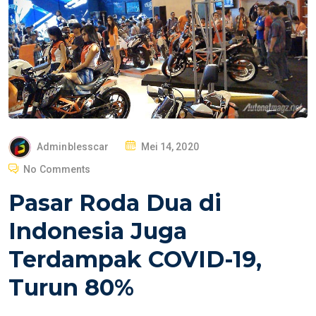
P
Adminblesscar
Mei 14, 2020
O
No Comments
S
Pasar Roda Dua di
T
E
Indonesia Juga
D
Terdampak COVID-19,
O
N
Turun 80%