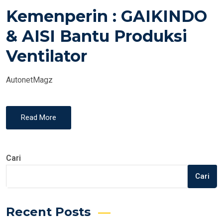
O
Kemenperin : GAIKINDO
S
T
& AISI Bantu Produksi
E
Ventilator
D
O
AutonetMagz
N
Read More
Cari
Cari
Recent Posts