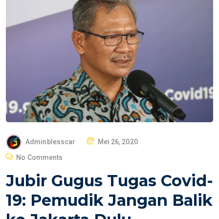
P
Adminblesscar
Mei 26, 2020
O
No Comments
S
Jubir Gugus Tugas Covid-
T
E
19: Pemudik Jangan Balik
D
O