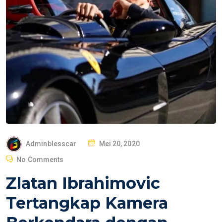
P
Adminblesscar
Mei 20, 2020
O
No Comments
S
Zlatan Ibrahimovic
T
E
Tertangkap Kamera
D
O